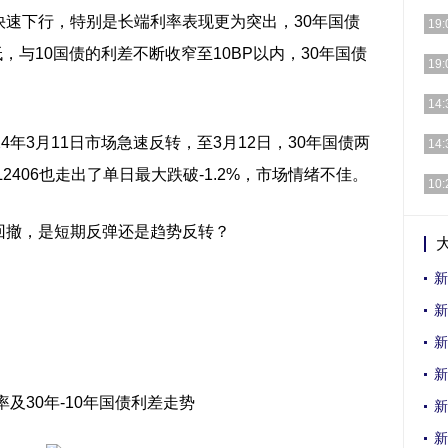
快速下行，特别是长端利率表现更为突出，30年国债
[详细
19:
低，与10国债的利差不断收窄至10BP以内，30年国债
[详细
19:
[详细
14:
[详细
4年3月11日市场急速反转，至3月12日，30年国债两
14:
L2406也走出了单日最大跌破-1.2%，市场情绪不佳。
[详细
10:
[详细
回撤，是短期反弹还是趋势反转？
新
新
新
新
率及30年-10年国债利差走势
新
新