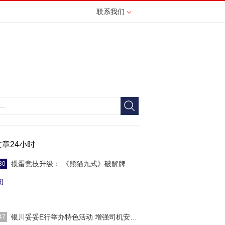
联系我们
文章24小时
掼蛋竞技升级： 《熊猫九式》破解牌局密码
30
]
银川妥妥E行举办特色活动 增强司机安全意识
47