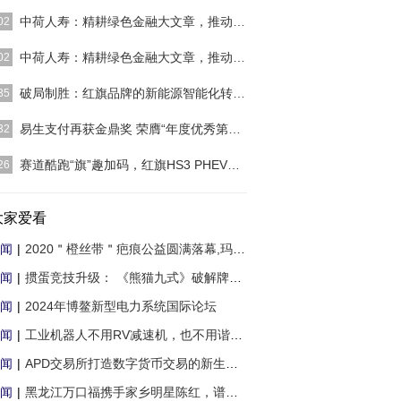
]
中荷人寿：精耕绿色金融大文章，推动可持续高
02
]
中荷人寿：精耕绿色金融大文章，推动可持续高
02
]
破局制胜：红旗品牌的新能源智能化转型之路
35
]
易生支付再获金鼎奖 荣膺“年度优秀第三方支
32
]
赛道酷跑“旗”趣加码，红旗HS3 PHEV&红旗HS7
26
]
大家爱看
闻
|
2020＂橙丝带＂疤痕公益圆满落幕,玛恩皮肤
闻
|
掼蛋竞技升级： 《熊猫九式》破解牌局密码
闻
|
2024年博鳌新型电力系统国际论坛
闻
|
工业机器人不用RV减速机，也不用谐波减速，
闻
|
APD交易所打造数字货币交易的新生态圈
闻
|
黑龙江万口福携手家乡明星陈红，谱写清香白