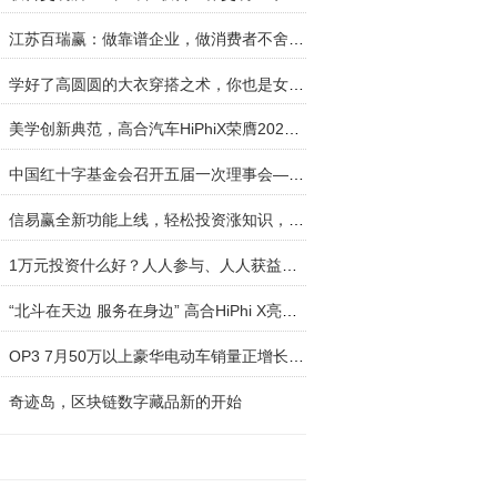
江苏百瑞赢：做靠谱企业，做消费者不舍得退费的品
学好了高圆圆的大衣穿搭之术，你也是女神！
美学创新典范，高合汽车HiPhiX荣膺2022年度德国红
中国红十字基金会召开五届一次理事会—五年公益支
信易赢全新功能上线，轻松投资涨知识，不要想着退
1万元投资什么好？人人参与、人人获益的大健康项
“北斗在天边 服务在身边” 高合HiPhi X亮相北斗
OP3 7月50万以上豪华电动车销量正增长 保时捷第一
奇迹岛，区块链数字藏品新的开始